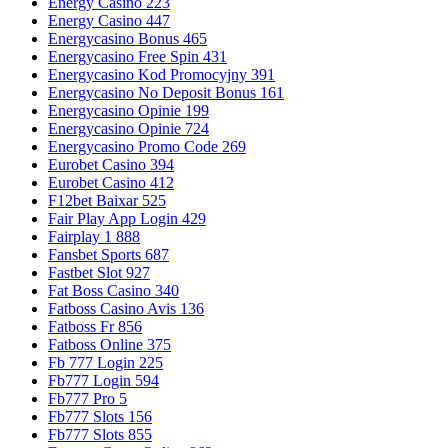
Energy Casino 223
Energy Casino 447
Energycasino Bonus 465
Energycasino Free Spin 431
Energycasino Kod Promocyjny 391
Energycasino No Deposit Bonus 161
Energycasino Opinie 199
Energycasino Opinie 724
Energycasino Promo Code 269
Eurobet Casino 394
Eurobet Casino 412
F12bet Baixar 525
Fair Play App Login 429
Fairplay 1 888
Fansbet Sports 687
Fastbet Slot 927
Fat Boss Casino 340
Fatboss Casino Avis 136
Fatboss Fr 856
Fatboss Online 375
Fb 777 Login 225
Fb777 Login 594
Fb777 Pro 5
Fb777 Slots 156
Fb777 Slots 855