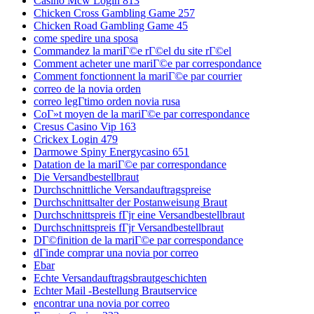
Casino Mcw Login 813
Chicken Cross Gambling Game 257
Chicken Road Gambling Game 45
come spedire una sposa
Commandez la mariГ©e rГ©el du site rГ©el
Comment acheter une mariГ©e par correspondance
Comment fonctionnent la mariГ©e par courrier
correo de la novia orden
correo legГ­timo orden novia rusa
CoГ»t moyen de la mariГ©e par correspondance
Cresus Casino Vip 163
Crickex Login 479
Darmowe Spiny Energycasino 651
Datation de la mariГ©e par correspondance
Die Versandbestellbraut
Durchschnittliche Versandauftragspreise
Durchschnittsalter der Postanweisung Braut
Durchschnittspreis fГјr eine Versandbestellbraut
Durchschnittspreis fГјr Versandbestellbraut
DГ©finition de la mariГ©e par correspondance
dГіnde comprar una novia por correo
Ebar
Echte Versandauftragsbrautgeschichten
Echter Mail -Bestellung Brautservice
encontrar una novia por correo